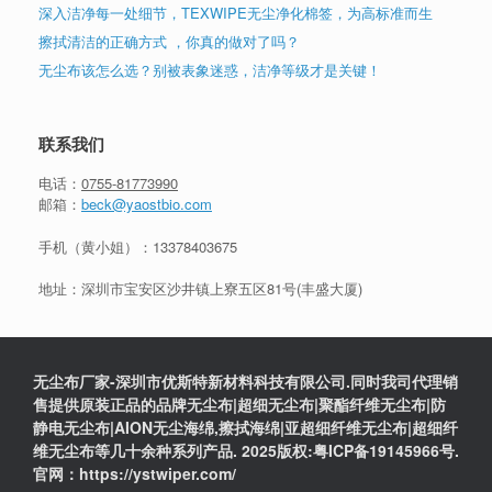
深入洁净每一处细节，TEXWIPE无尘净化棉签，为高标准而生
擦拭清洁的正确方式 ，你真的做对了吗？
无尘布该怎么选？别被表象迷惑，洁净等级才是关键！
联系我们
电话：
0755-81773990
邮箱：
beck@yaostbio.com
手机（黄小姐）：
13378403675
地址：深圳市宝安区沙井镇上寮五区81号(丰盛大厦)
无尘布厂家-深圳市优斯特新材料科技有限公司.同时我司代理销
售提供原装正品的品牌无尘布|超细无尘布|聚酯纤维无尘布|防
静电无尘布|AION无尘海绵,擦拭海绵|亚超细纤维无尘布|超细纤
维无尘布等几十余种系列产品. 2025版权:粤ICP备19145966号.
官网：https://ystwiper.com/