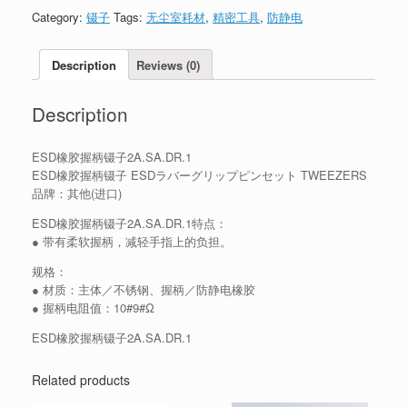
Category:
镊子
Tags:
无尘室耗材
,
精密工具
,
防静电
Description
Reviews (0)
Description
ESD橡胶握柄镊子2A.SA.DR.1
ESD橡胶握柄镊子 ESDラバーグリップピンセット TWEEZERS
品牌：其他(进口)
ESD橡胶握柄镊子2A.SA.DR.1特点：
● 带有柔软握柄，减轻手指上的负担。
规格：
● 材质：主体／不锈钢、握柄／防静电橡胶
● 握柄电阻值：10#9#Ω
ESD橡胶握柄镊子2A.SA.DR.1
Related products