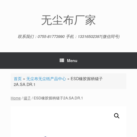
Skip
to
content
无尘布厂家
联系我们：0755-81773990 手机：13316502397(微信同号)
Menu
首页
»
无尘布无尘纸产品中心
»
ESD橡胶握柄镊子
2A.SA.DR.1
Home
/
镊子
/ ESD橡胶握柄镊子2A.SA.DR.1