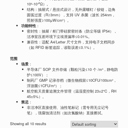
10⁶-10¹⁰Ω）。
结构：抽屉式 / 悬挂式设计，无外露螺钉 / 铰链，边角
圆弧过渡（R≥3mm），支持 UV 杀菌（波长 254nm，
照射强度≥100μW/cm²）。
功能特性
：
密封性：抽屉 / 柜门带硅胶密封条（防尘等级 IP54），
洁净室压差环境下尘埃泄漏率≤0.01%。
兼容性：适配 A4/Letter 尺寸文件，支持电子文档同步
（如 RFID 标签追踪，读取误差≤0.1%）。
范围
场景
：
半导体厂 SOP 文件存储（颗粒污染≤10 个 /m³，静电防
护≤100V）；
制药厂 GMP 记录存档（微生物残留≤10CFU/100cm²，
浮游菌≤1CFU/m³）；
航空航天质量追溯文件管理（温湿度控制 23±2℃，RH
45±5%）。
禁忌
：
非洁净区直接使用、油性笔标记（需专用无尘记号
笔），强腐蚀清洁剂（如次氯酸钠）直接擦拭。
Showing all 10 results