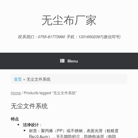
Skip
to
content
无尘布厂家
联系我们：0755-81773990 手机：13316502397(微信同号)
Menu
首页
»
无尘文件系统
Home
/ Products tagged “无尘文件系统”
无尘文件系统
特点
洁净设计
：
材质：聚丙烯（PP）或不锈钢，表面光滑（粗糙度
Ra≤0.8μm），无孔隙防积尘，防静电涂层（电阻