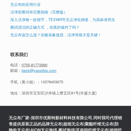
无尘布的应用行业
洁净室擦拭布完整指南（完整版）
深入洁净每一处细节，TEXWIPE无尘净化棉签，为高标准而生
擦拭清洁的正确方式 ，你真的做对了吗？
无尘布该怎么选？别被表象迷惑，洁净等级才是关键！
联系我们
电话：
0755-81773990
邮箱：
beck@yaostbio.com
手机（黄小姐）：
13378403675
地址：深圳市宝安区沙井镇上寮五区81号(丰盛大厦)
无尘布厂家-深圳市优斯特新材料科技有限公司.同时我司代理销
售提供原装正品的品牌无尘布|超细无尘布|聚酯纤维无尘布|防
静电无尘布|AION无尘海绵,擦拭海绵|亚超细纤维无尘布|超细纤