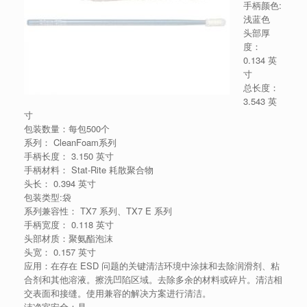
手柄颜色:
浅蓝色
头部厚
度：
0.134 英
寸
总长度：
3.543 英
寸
包装数量：每包500个
系列： CleanFoam系列
手柄长度： 3.150 英寸
手柄材料： Stat-Rite 耗散聚合物
头长： 0.394 英寸
包装类型:袋
系列兼容性： TX7 系列、TX7 E 系列
手柄宽度： 0.118 英寸
头部材质：聚氨酯泡沫
头宽： 0.157 英寸
应用：在存在 ESD 问题的关键清洁环境中涂抹和去除润滑剂、粘
合剂和其他溶液。擦洗凹陷区域。去除多余的材料或碎片。清洁相
交表面和接缝。使用兼容的解决方案进行清洁。
洁净室安全：是