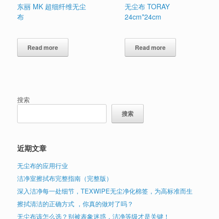
东丽 MK 超细纤维无尘
无尘布 TORAY
布
24cm*24cm
Read more
Read more
搜索
搜索
近期文章
无尘布的应用行业
洁净室擦拭布完整指南（完整版）
深入洁净每一处细节，TEXWIPE无尘净化棉签，为高标准而生
擦拭清洁的正确方式 ，你真的做对了吗？
无尘布该怎么选？别被表象迷惑，洁净等级才是关键！