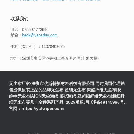
联系我们
电话：
0755-81773990
邮箱：
beck@yaostbio.com
手机（黄小姐）：
13378403675
地址：深圳市宝安区沙井镇上寮五区81号(丰盛大厦)
无尘布厂家-深圳市优斯特新材料科技有限公司.同时我司代理销
售提供原装正品的品牌无尘布|超细无尘布|聚酯纤维无尘布|防
静电无尘布|AION无尘海绵,擦拭海绵|亚超细纤维无尘布|超细纤
维无尘布等几十余种系列产品. 2025版权:粤ICP备19145966号.
官网：https://ystwiper.com/