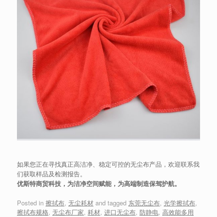
如果您正在寻找真正高洁净、稳定可控的无尘布产品，欢迎联系我
们获取样品及检测报告。
优斯特商贸科技，为洁净空间赋能，为高端制造保驾护航。
Posted in
擦拭布
,
无尘耗材
and tagged
东莞无尘布
,
光学擦拭布
,
擦拭布规格
,
无尘布厂家
,
耗材
,
进口无尘布
,
防静电
,
高效能多用