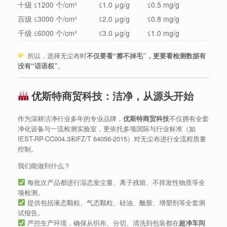
十级
≤1200 个/cm²
≤1.0 μg/g
≤0.5 mg/g
百级
≤3000 个/cm²
≤2.0 μg/g
≤0.8 mg/g
千级
≤6000 个/cm²
≤3.0 μg/g
≤1.0 mg/g
所以，选择无尘布时
不仅要看“擦不掉毛”，更要看检测数据有
没有“话语权”
。
优斯特商贸科技：洁净，从源头开始
作为深耕洁净行业多年的专业品牌，
优斯特商贸科技
不仅拥有全套
净化设备与一流检测实验室，更依托多项国际与行业标准（如
IEST-RP-CC004.3和FZ/T 64056-2015）对无尘布进行全流程质量
控制。
我们能做到什么？
每批次产品都进行湿态发尘量、离子残留、不挥发性物质等全
项检测。
提供包括液态颗粒、气态颗粒、硅油、酰胺、增塑剂等全套测
试报告。
严控生产环境，确保从织布、分切、清洗到包装都在
超净车间