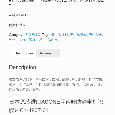
● 阻抗：胶带表面／1×10#5#～#6#Ω/□、粘胶／1×10#8#～#9#Ω/
□
● 符合RoHS2
优斯特供应
Category:
洁净度级别
Tags:
无尘室耗材
,
无尘笔记本
,
无尘胶带
,
苏州，大连，深圳，昆山
,
防静电
Description
Reviews (0)
Description
防静电标识胶带
· 具有防水，防潮，耐磨，标识鲜艳，操作方便。
适用于工作区域，车间地面等区域的分割，标识。 也可用于电子
产品的封箱警示等等。
日本原装进口ASONE亚速旺防静电标识
胶带C1-4807-61