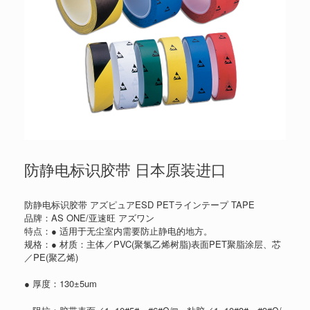
防静电标识胶带 日本原装进口
防静电标识胶带 アズピュアESD PETラインテープ TAPE
品牌：AS ONE/亚速旺 アズワン
特点：● 适用于无尘室内需要防止静电的地方。
规格：● 材质：主体／PVC(聚氯乙烯树脂)表面PET聚脂涂层、芯
／PE(聚乙烯)
● 厚度：130±5um