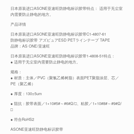
日本原装进口ASONE亚速旺防静电标识胶带特点： 适用于无尘室
内需要防止静电的地方。
产品详情
日本原装进口ASONE亚速旺防静电标识胶带C1-4807-61
防静电标识胶带 アズピュアESD PETラインテープ TAPE
品牌：AS ONE/亚速旺
日本原装进口ASONE亚速旺防静电标识胶带1-4808-51特点：
● 适用于无尘室内需要防止静电的地方。
规格：
● 材质：主体／PVC（聚氯乙烯树脂）表面PET聚脂涂层、芯／
PE（聚乙烯）
● 厚度：130±5um
● 阻抗：胶带表面／1×10#5#～#6#Ω/□、粘胶／1×10#8#～#9#Ω/
□
● 符合RoHS2
ASONE亚速旺防静电标识胶带