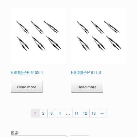
ESD镊子P-610S-1
ESD镊子P-611-S
Read more
Read more
1
2
3
4
…
11
12
13
→
搜索