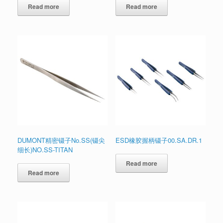
Read more
Read more
DUMONT精密镊子No.SS(镊尖
ESD橡胶握柄镊子00.SA.DR.1
细长)NO.SS-TITAN
Read more
Read more