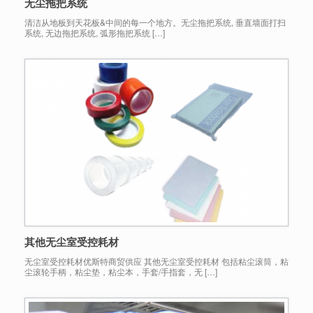
无尘拖把系统
清洁从地板到天花板&中间的每一个地方。无尘拖把系统, 垂直墙面打扫
系统, 无边拖把系统, 弧形拖把系统 […]
其他无尘室受控耗材
无尘室受控耗材优斯特商贸供应 其他无尘室受控耗材 包括粘尘滚筒，粘
尘滚轮手柄，粘尘垫，粘尘本，手套/手指套，无 […]