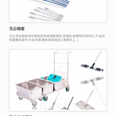
无尘棉签
无尘净化棉签净化棉签具有很强吸液性,坚韧性,耐磨性好等特点,不会刮
伤被擦拭器件,不会掉屑,微粒和液体进入棉签孔 […]