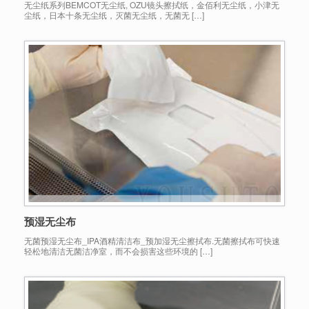
无尘纸系列BEMCOT无尘纸, OZU镜头擦拭纸，金佰利无尘纸，小津无
尘纸，日本十条无尘纸，灭菌无尘纸，无菌无 […]
预湿无尘布
无菌预湿无尘布_IPA酒精清洁布_预加湿无尘擦拭布.无菌擦拭布可快速
轻松地清洁无菌洁净室，而不会损害这些环境的 […]