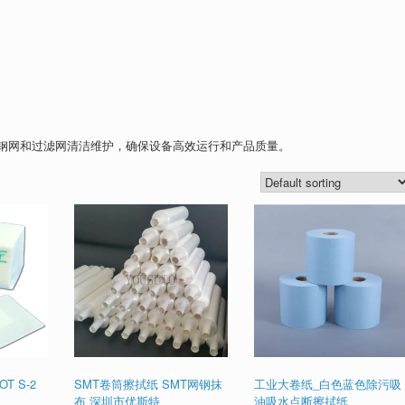
钢网和过滤网清洁维护，确保设备高效运行和产品质量。
T S-2
SMT卷筒擦拭纸 SMT网钢抹
工业大卷纸_白色蓝色除污吸
布 深圳市优斯特
油吸水点断擦拭纸