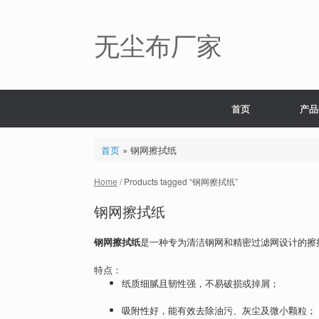
Skip
to
content
无尘布厂家
首页
产品
首页
»
钢网擦拭纸
Home
/ Products tagged “钢网擦拭纸”
钢网擦拭纸
钢网擦拭纸
是一种专为清洁钢网和精密过滤网设计的擦
特点：
纸质细腻且韧性强，不易破损或掉屑；
吸附性好，能有效去除油污、灰尘及微小颗粒；