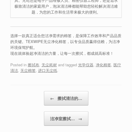
具。无论您是电子产品维修人员、精密仪器工程师，还是追求
极致清洁的家庭用户，泡沫清洁棒都能帮助您轻松解决清洁难
题，为您的工作和生活带来极大的便利。
选择一款真正适合您洁净需求的棉签，是保障工作效率和产品品质
的关键。TEXWIPE无尘净化棉签，以专业品质赢得信赖，为洁净
环境保驾护航。
现在就体验超净清洁的力量，让每一次擦拭，都成就高标准！
Posted in
擦拭布
,
无尘耗材
and tagged
光学仪器
,
净化棉签
,
医疗
清洁
,
无尘棉签
,
进口无尘纸
.
Post navigation
←
擦拭清洁的…
洁净室擦拭…
→