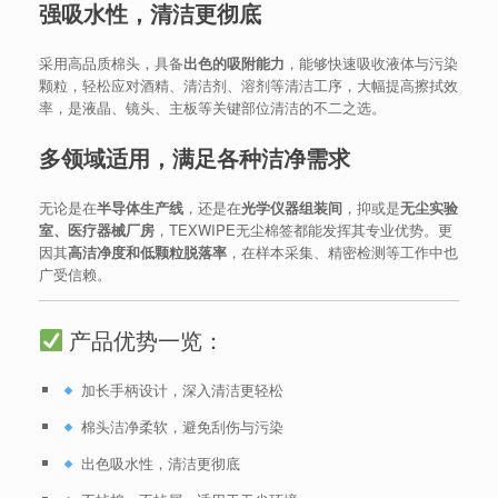
强吸水性，清洁更彻底
采用高品质棉头，具备
出色的吸附能力
，能够快速吸收液体与污染
颗粒，轻松应对酒精、清洁剂、溶剂等清洁工序，大幅提高擦拭效
率，是液晶、镜头、主板等关键部位清洁的不二之选。
多领域适用，满足各种洁净需求
无论是在
半导体生产线
，还是在
光学仪器组装间
，抑或是
无尘实验
室、医疗器械厂房
，TEXWIPE无尘棉签都能发挥其专业优势。更
因其
高洁净度和低颗粒脱落率
，在样本采集、精密检测等工作中也
广受信赖。
产品优势一览：
加长手柄设计，深入清洁更轻松
棉头洁净柔软，避免刮伤与污染
出色吸水性，清洁更彻底