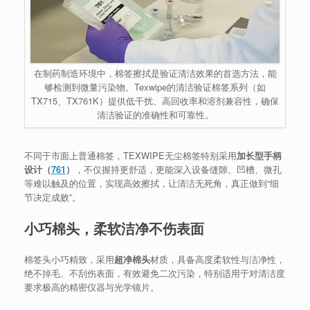
在制药制造环境中，棉签擦拭是验证清洁效果的首选方法，能
够检测到微量污染物。Texwipe的清洁验证棉签系列（如
TX715、TX761K）提供低干扰、高回收率和溶剂兼容性，确保
清洁验证的准确性和可靠性。
不同于市面上普通棉签，TEXWIPE无尘棉签特别采用
加长型手柄
设计（
761
）
，不仅握持更舒适，更能深入设备缝隙、凹槽、微孔
等难以触及的位置，实现高效擦拭，让清洁无死角，真正做到“细
节决定成败”。
小巧棉头，柔软洁净不伤表面
棉签头小巧精致，采用
超净棉头
材质，具备高度柔软性与洁净性，
绝不掉毛、不刮伤表面，有效避免二次污染，特别适用于对清洁度
要求极高的精密仪器与光学镜片。