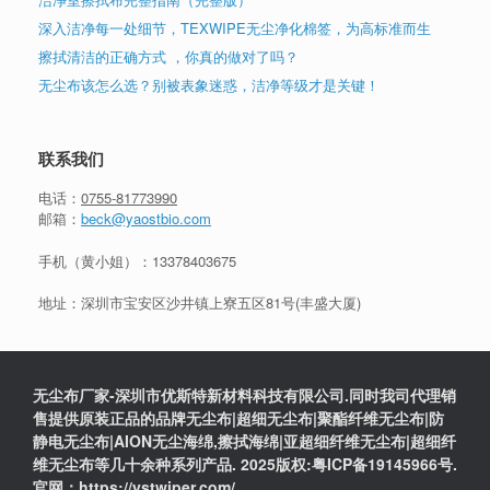
深入洁净每一处细节，TEXWIPE无尘净化棉签，为高标准而生
擦拭清洁的正确方式 ，你真的做对了吗？
无尘布该怎么选？别被表象迷惑，洁净等级才是关键！
联系我们
电话：
0755-81773990
邮箱：
beck@yaostbio.com
手机（黄小姐）：
13378403675
地址：深圳市宝安区沙井镇上寮五区81号(丰盛大厦)
无尘布厂家-深圳市优斯特新材料科技有限公司.同时我司代理销
售提供原装正品的品牌无尘布|超细无尘布|聚酯纤维无尘布|防
静电无尘布|AION无尘海绵,擦拭海绵|亚超细纤维无尘布|超细纤
维无尘布等几十余种系列产品. 2025版权:粤ICP备19145966号.
官网：https://ystwiper.com/