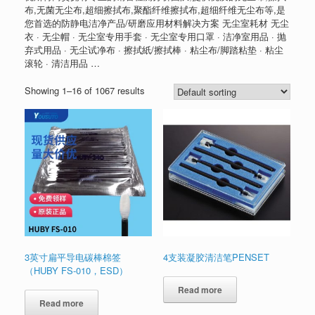
布,无菌无尘布,超细擦拭布,聚酯纤维擦拭布,超细纤维无尘布等,是
您首选的防静电洁净产品/研磨应用材料解决方案 无尘室耗材 无尘
衣 · 无尘帽 · 无尘室专用手套 · 无尘室专用口罩 · 洁净室用品 · 抛
弃式用品 · 无尘试净布 · 擦拭紙/擦拭棒 · 粘尘布/脚踏粘垫 · 粘尘
滚轮 · 清洁用品 …
Showing 1–16 of 1067 results
3英寸扁平导电碳棒棉签
4支装凝胶清洁笔PENSET
（HUBY FS-010，ESD）
Read more
Read more