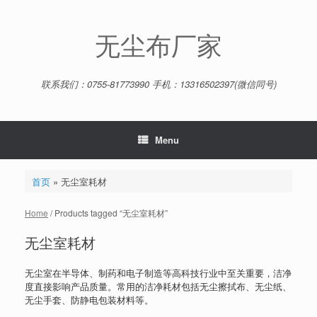
Skip
to
content
无尘布厂家
联系我们：0755-81773990 手机：13316502397(微信同号)
Menu
首页
»
无尘室耗材
Home
/ Products tagged “无尘室耗材”
无尘室耗材
无尘室在半导体、制药和电子制造等高科技行业中至关重要，洁净
度直接影响产品质量。常用的洁净耗材包括无尘擦拭布、无尘纸、
无尘手套、防静电包装材料等。