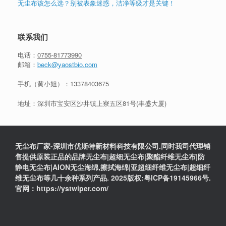
无尘布该怎么选？别被表象迷惑，洁净等级才是关键！
联系我们
电话：
0755-81773990
邮箱：
beck@yaostbio.com
手机（黄小姐）：
13378403675
地址：深圳市宝安区沙井镇上寮五区81号(丰盛大厦)
无尘布厂家-深圳市优斯特新材料科技有限公司.同时我司代理销
售提供原装正品的品牌无尘布|超细无尘布|聚酯纤维无尘布|防
静电无尘布|AION无尘海绵,擦拭海绵|亚超细纤维无尘布|超细纤
维无尘布等几十余种系列产品. 2025版权:粤ICP备19145966号.
官网：https://ystwiper.com/