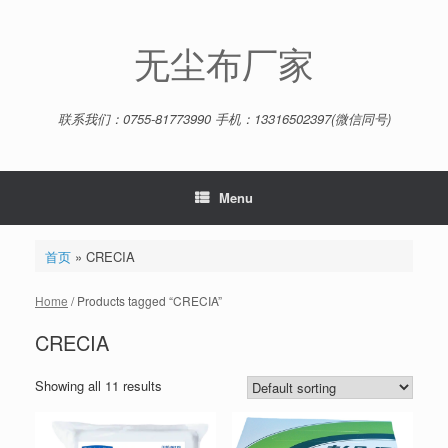
Skip
to
content
无尘布厂家
联系我们：0755-81773990 手机：13316502397(微信同号)
Menu
首页
»
CRECIA
Home
/ Products tagged “CRECIA”
CRECIA
Showing all 11 results