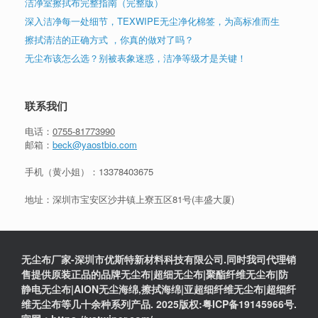
洁净室擦拭布完整指南（完整版）
深入洁净每一处细节，TEXWIPE无尘净化棉签，为高标准而生
擦拭清洁的正确方式 ，你真的做对了吗？
无尘布该怎么选？别被表象迷惑，洁净等级才是关键！
联系我们
电话：
0755-81773990
邮箱：
beck@yaostbio.com
手机（黄小姐）：
13378403675
地址：深圳市宝安区沙井镇上寮五区81号(丰盛大厦)
无尘布厂家-深圳市优斯特新材料科技有限公司.同时我司代理销
售提供原装正品的品牌无尘布|超细无尘布|聚酯纤维无尘布|防
静电无尘布|AION无尘海绵,擦拭海绵|亚超细纤维无尘布|超细纤
维无尘布等几十余种系列产品. 2025版权:粤ICP备19145966号.