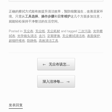
正确的擦拭方式能有效提升清洁效率，预防细菌滋生，改善居家环
境。只需从
工具选择、操作步骤
和
日常维护
这几个方面多加注意，
就能轻松保持干净整洁的生活空间。
Posted in
无尘布
,
无尘纸
,
无尘耗材
and tagged
二次污染
,
光学擦
拭布
,
光学镜头清洁
,
去污
,
定期更换
,
无尘擦拭清洁布
,
表面保护
,
超细纤维布
,
防静电
,
高效清洁工具
.
Post navigation
←
无尘布该怎…
深入洁净每…
→
发表回复