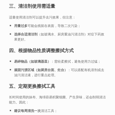
三、清洁剂使用需适量
适量使用清洁剂可以提升去污效果，但注意：
用量过多
可能会残留在表面，导致二次污染；
选择合适清洁剂
（如玻璃水、厨房重油污清洁剂）对症下药效
果更好。
四、根据物品性质调整擦拭方式
易碎物品（如玻璃器皿）
：需轻柔擦拭，避免使用力过猛；
顽固污渍区域（如厨房台面、灶台）
：可以搭配有机溶剂或去
油污清洁液，进行重点处理。
五、定期更换擦拭工具
长时间使用的抹布、海绵容易积聚细菌、产生异味，还会削弱清洁
能力。因此：
建议每周清洗一次
清洁工具；