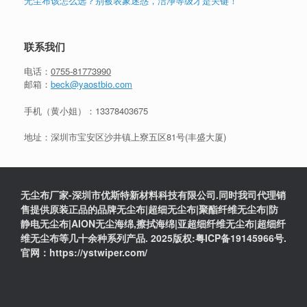
无尘布该怎么选？别被表象迷惑，洁净等级才是关键！
联系我们
电话：
0755-81773990
邮箱：
beck@yaostbio.com
手机（黄小姐）：
13378403675
地址：深圳市宝安区沙井镇上寮五区81号(丰盛大厦)
无尘布厂家-深圳市优斯特新材料科技有限公司.同时我司代理销
售提供原装正品的品牌无尘布|超细无尘布|聚酯纤维无尘布|防
静电无尘布|AION无尘海绵,擦拭海绵|亚超细纤维无尘布|超细纤
维无尘布等几十余种系列产品. 2025版权:粤ICP备19145966号.
官网：https://ystwiper.com/