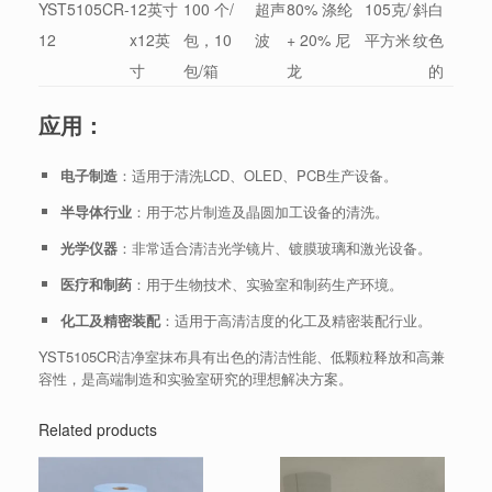
YST5105CR-
12英寸
100 个/
超声
80% 涤纶
105克/
斜
白
12
x12英
包，10
波
+ 20% 尼
平方米
纹
色
寸
包/箱
龙
的
应用：
电子制造
：适用于清洗LCD、OLED、PCB生产设备。
半导体行业
：用于芯片制造及晶圆加工设备的清洗。
光学仪器
：非常适合清洁光学镜片、镀膜玻璃和激光设备。
医疗和制药
：用于生物技术、实验室和制药生产环境。
化工及精密装配
：适用于高清洁度的化工及精密装配行业。
YST5105CR洁净室抹布具有出色的清洁性能、低颗粒释放和高兼
容性，是高端制造和实验室研究的理想解决方案。
Related products