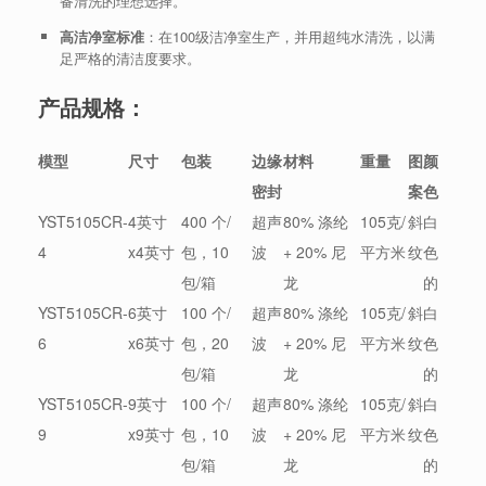
备清洗的理想选择。
高洁净室标准
：在100级洁净室生产，并用超纯水清洗，以满
足严格的清洁度要求。
产品规格：
模型
尺寸
包装
边缘
材料
重量
图
颜
密封
案
色
YST5105CR-
4英寸
400 个/
超声
80% 涤纶
105克/
斜
白
4
x4英寸
包，10
波
+ 20% 尼
平方米
纹
色
包/箱
龙
的
YST5105CR-
6英寸
100 个/
超声
80% 涤纶
105克/
斜
白
6
x6英寸
包，20
波
+ 20% 尼
平方米
纹
色
包/箱
龙
的
YST5105CR-
9英寸
100 个/
超声
80% 涤纶
105克/
斜
白
9
x9英寸
包，10
波
+ 20% 尼
平方米
纹
色
包/箱
龙
的