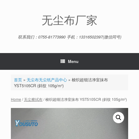
Skip
to
content
无尘布厂家
联系我们：0755-81773990 手机：13316502397(微信同号)
Menu
首页
»
无尘布无尘纸产品中心
»
梭织超细洁净室抹布
YST5105CR (斜纹 105g/m²)
Home
/
无尘擦拭布
/ 梭织超细洁净室抹布 YST5105CR (斜纹 105g/m²)