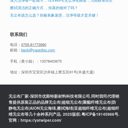
深入洁净每一处细节，TEXWIPE无尘净化棉签，为高标准而生
擦拭清洁的正确方式 ，你真的做对了吗？
无尘布该怎么选？别被表象迷惑，洁净等级才是关键！
联系我们
电话：
0755-81773990
邮箱：
beck@yaostbio.com
手机（黄小姐）：
13378403675
地址：深圳市宝安区沙井镇上寮五区81号(丰盛大厦)
无尘布厂家-深圳市优斯特新材料科技有限公司.同时我司代理销
售提供原装正品的品牌无尘布|超细无尘布|聚酯纤维无尘布|防
静电无尘布|AION无尘海绵,擦拭海绵|亚超细纤维无尘布|超细纤
维无尘布等几十余种系列产品. 2025版权:粤ICP备19145966号.
官网：https://ystwiper.com/