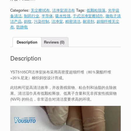
Categories:
无尘擦拭布
,
洁净室清洁布
Tags:
低颗粒脱落
,
光学设
备清洁
,
制药行业
,
半导体
,
吸水性强
,
干式洁净室擦拭巾
,
微电子清
洁产品
,
斜纹
,
污染控制
,
洁净室
,
精密清洁
,
耐溶剂
,
超细纤维无尘
布
,
防静电
Description
Reviews (0)
Description
YST5105CR洁净室抹布采用高密度超细纤维（80％聚酯纤维
+20％尼龙）梭织斜纹设计而成。
此结构可提高清洁效率，并改善残留物、粘合剂和油脂的去除效
果。清洁湿巾具有低颗粒释放、低离子含量和无非挥发性残留物
(NVR) 的特点，非常适合对清洁度要求高的环境。