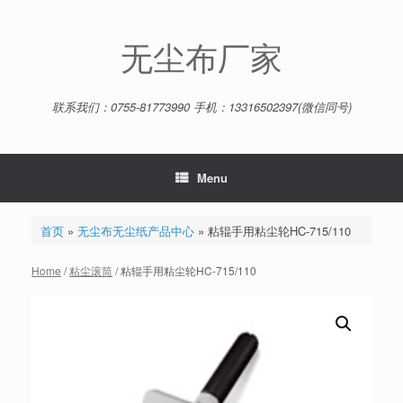
Skip
to
content
无尘布厂家
联系我们：0755-81773990 手机：13316502397(微信同号)
Menu
首页
»
无尘布无尘纸产品中心
»
粘辊手用粘尘轮HC-715/110
Home
/
粘尘滚筒
/ 粘辊手用粘尘轮HC-715/110