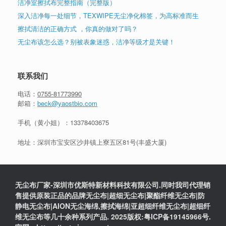
洁净室擦拭布完整指南（完整版）
深入洁净每一处细节，TEXWIPE无尘净化棉签，为高标准而生
擦拭清洁的正确方式 ，你真的做对了吗？
无尘布该怎么选？别被表象迷惑，洁净等级才是关键！
联系我们
电话：
0755-81773990
邮箱：
beck@yaostbio.com
手机（黄小姐）：
13378403675
地址：深圳市宝安区沙井镇上寮五区81号(丰盛大厦)
无尘布厂家-深圳市优斯特新材料科技有限公司.同时我司代理销
售提供原装正品的品牌无尘布|超细无尘布|聚酯纤维无尘布|防
静电无尘布|AION无尘海绵,擦拭海绵|亚超细纤维无尘布|超细纤
维无尘布等几十余种系列产品. 2025版权:粤ICP备19145966号.