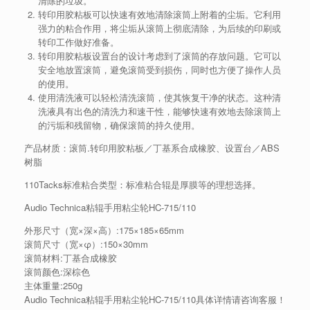
清除的垃圾。
转印用胶粘板可以快速有效地清除滚筒上附着的尘垢。它利用
强力的粘合作用，将尘垢从滚筒上彻底清除，为后续的印刷或
转印工作做好准备。
转印用胶粘板设置台的设计考虑到了滚筒的存放问题。它可以
安全地放置滚筒，避免滚筒受到损伤，同时也方便了操作人员
的使用。
使用清洗液可以轻松清洗滚筒，使其恢复干净的状态。这种清
洗液具有出色的清洗力和速干性，能够快速有效地去除滚筒上
的污垢和残留物，确保滚筒的持久使用。
产品材质：滚筒.转印用胶粘板／丁基系合成橡胶、设置台／ABS
树脂
110Tacks标准粘合类型：标准粘合辊是厚膜等的理想选择。
Audio Technica粘辊手用粘尘轮HC-715/110
外形尺寸（宽×深×高）:175×185×65mm
滚筒尺寸（宽×φ）:150×30mm
滚筒材料:丁基合成橡胶
滚筒颜色:深棕色
主体重量:250g
Audio Technica粘辊手用粘尘轮HC-715/110具体详情请咨询客服！