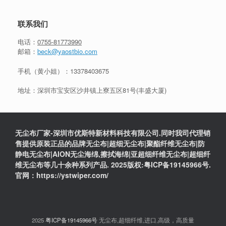
联系我们
电话：
0755-81773990
邮箱：
beck@yaostbio.com
手机（黄小姐）：
13378403675
地址：深圳市宝安区沙井镇上寮五区81号(丰盛大厦)
无尘布厂家-深圳市优斯特新材料科技有限公司.同时我司代理销
售提供原装正品的品牌无尘布|超细无尘布|聚酯纤维无尘布|防
静电无尘布|AION无尘海绵,擦拭海绵|亚超细纤维无尘布|超细纤
维无尘布等几十余种系列产品. 2025版权:粤ICP备19145966号.
官网：https://ystwiper.com/
2025
粤ICP备19145966号
无尘布,超细纤维,进口,高级，高质量