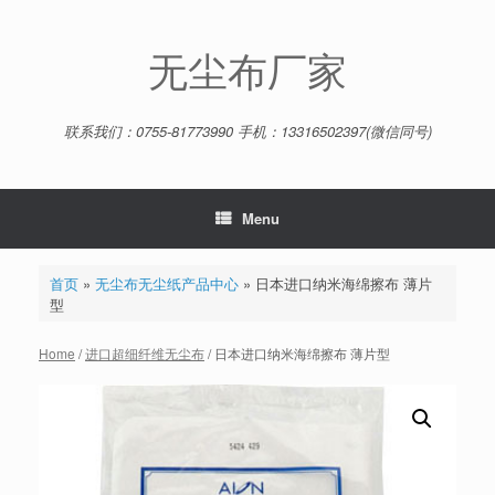
Skip
to
content
无尘布厂家
联系我们：0755-81773990 手机：13316502397(微信同号)
Menu
首页
»
无尘布无尘纸产品中心
»
日本进口纳米海绵擦布 薄片
型
Home
/
进口超细纤维无尘布
/ 日本进口纳米海绵擦布 薄片型