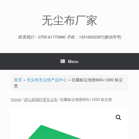
Skip
to
content
无尘布厂家
联系我们：0755-81773990 手机：13316502397(微信同号)
Menu
首页
»
无尘布无尘纸产品中心
»
抗菌粘尘地垫600×1200 粘尘
垫
Home
/
进口超细纤维无尘布
/ 抗菌粘尘地垫600×1200 粘尘垫