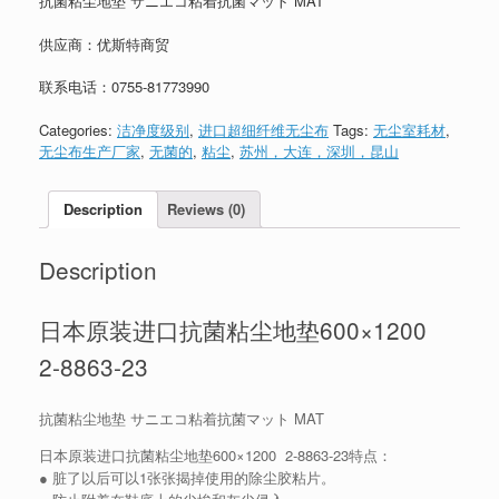
抗菌粘尘地垫 サニエコ粘着抗菌マット MAT
供应商：优斯特商贸
联系电话：
0755-81773990
Categories:
洁净度级别
,
进口超细纤维无尘布
Tags:
无尘室耗材
,
无尘布生产厂家
,
无菌的
,
粘尘
,
苏州，大连，深圳，昆山
Description
Reviews (0)
Description
日本原装进口抗菌粘尘地垫600×1200
2-8863-23
抗菌粘尘地垫 サニエコ粘着抗菌マット MAT
日本原装进口抗菌粘尘地垫600×1200 2-8863-23特点：
● 脏了以后可以1张张揭掉使用的除尘胶粘片。