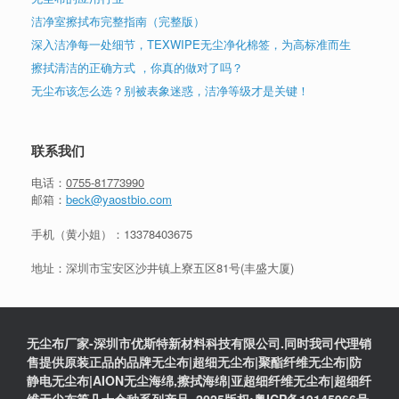
洁净室擦拭布完整指南（完整版）
深入洁净每一处细节，TEXWIPE无尘净化棉签，为高标准而生
擦拭清洁的正确方式 ，你真的做对了吗？
无尘布该怎么选？别被表象迷惑，洁净等级才是关键！
联系我们
电话：
0755-81773990
邮箱：
beck@yaostbio.com
手机（黄小姐）：
13378403675
地址：深圳市宝安区沙井镇上寮五区81号(丰盛大厦)
无尘布厂家-深圳市优斯特新材料科技有限公司.同时我司代理销
售提供原装正品的品牌无尘布|超细无尘布|聚酯纤维无尘布|防
静电无尘布|AION无尘海绵,擦拭海绵|亚超细纤维无尘布|超细纤