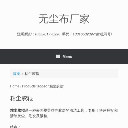
Skip
to
content
无尘布厂家
联系我们：0755-81773990 手机：13316502397(微信同号)
Menu
首页
»
粘尘胶辊
Home
/ Products tagged “粘尘胶辊”
粘尘胶辊
粘尘胶辊
是一种表面覆盖粘性胶层的清洁工具，专用于快速捕捉和
清除灰尘、毛发及微粒。
特点：