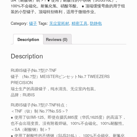
100%不会磁化。耐氟化氢、硝酸等酸。 ● 顶端缓慢弯曲的用于组
装的小型镊子。顶端特别锋利，适用于微细作业。
Category:
镊子
Tags:
无尘室耗材
,
精密工具
,
防静电
Description
Reviews (0)
Description
RUBIS镊子(No.7型)7-TNF
镊子 （No.7型）MEISTERピンセットNo.7 TWEEZERS
PRECISION
瑞士生产的高级镊子，纯水清洗、无尘室内包装。
品牌：RUBIS
RUBIS镊子(No.7型)7-TNF特点：
＜TNF（钛）制 No.7?No.SS＞?
● 使用了钛IMI-125。即使在摄氏885度（华氏1625度）的高温下，
也不会出现变质。没有附着焊锡。100%不会磁化。100%耐酸性。
＜SA（耐酸钢）制＞?
● 使用了耐酸性的不锈钢（SUS316L）。100%不会磁化。耐氟化