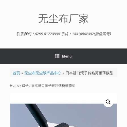
Skip
to
content
无尘布厂家
联系我们：0755-81773990 手机：13316502397(微信同号)
Menu
首页
»
无尘布无尘纸产品中心
»
日本进口滚子转粘薄板薄膜型
Home
/
镊子
/ 日本进口滚子转粘薄板薄膜型