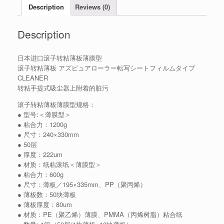
Description
Reviews (0)
Description
日本进口滚子转粘薄板薄膜型
滚子转粘薄板 アズピュアローラー転写シートフィルムタイプ
CLEANER
转粘手提式吸尘器上附着的脏污
滚子转粘薄板薄膜型规格：
● 型号:＜薄膜型＞
● 粘合力：1200g
● 尺寸：240×330mm
● 50层
● 厚度：222um
● 材质：纸粘滚纸＜薄膜型＞
● 粘合力：600g
● 尺寸：薄板／195×335mm、PP（聚丙烯）
● 薄板数：50块薄板
● 薄板厚度：80um
● 材质：PE（聚乙烯）薄膜、PMMA（丙烯树脂）粘合纸