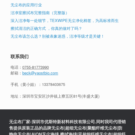
无尘布的应用行业
洁净室擦拭布完整指南（完整版）
深入洁净每一处细节，TEXWIPE无尘净化棉签，为高标准而生
擦拭清洁的正确方式 ，你真的做对了吗？
无尘布该怎么选？别被表象迷惑，洁净等级才是关键！
联系我们
电话：
0755-81773990
邮箱：
beck@yaostbio.com
手机（黄小姐）：
13378403675
地址：深圳市宝安区沙井镇上寮五区81号(丰盛大厦)
无尘布厂家-深圳市优斯特新材料科技有限公司.同时我司代理销
售提供原装正品的品牌无尘布|超细无尘布|聚酯纤维无尘布|防
静电无尘布|AION无尘海绵,擦拭海绵|亚超细纤维无尘布|超细纤