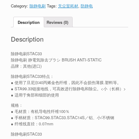
Category:
除静电刷
Tags:
无尘室耗材
,
防静电
Description
Reviews (0)
Description
除静电刷STAC33
除静电刷 静電気除去ブラシ BRUSH ANTI-STATIC
品牌：其他(进口)
除静电刷STAC33特点：
● 使用了旦尼尔40丙烯金色纤维，因此不会损伤薄膜.塑料等。
● STA99.33链接地线，可高效进行除静电和除尘。<小（长柄）>
● 适用于角部和细部的使用
规格：
● 毛材质：有机导电性纤维100％
● 手柄材质：STAC99.STAC33.STAC14S／铝、小/不锈钢
● 纤维线直径：0.07mm
除静电刷STAC33