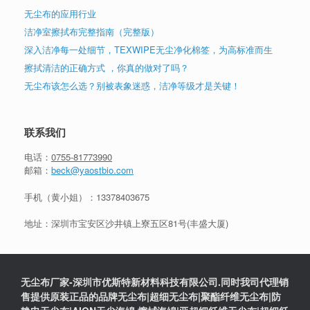
无尘布的应用行业
洁净室擦拭布完整指南（完整版）
深入洁净每一处细节，TEXWIPE无尘净化棉签，为高标准而生
擦拭清洁的正确方式 ，你真的做对了吗？
无尘布该怎么选？别被表象迷惑，洁净等级才是关键！
联系我们
电话：
0755-81773990
邮箱：
beck@yaostbio.com
手机（黄小姐）：
13378403675
地址：深圳市宝安区沙井镇上寮五区81号(丰盛大厦)
无尘布厂家-深圳市优斯特新材料科技有限公司.同时我司代理销
售提供原装正品的品牌无尘布|超细无尘布|聚酯纤维无尘布|防