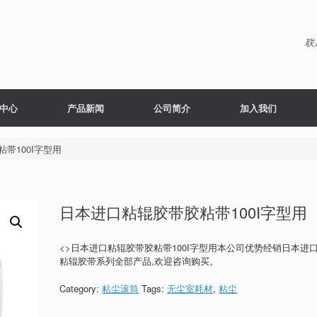
联
中心
产品新闻
公司简介
加入我们
带100I字型用
日本进口粘辊胶带胶粘带100I字型用
<>日本进口粘辊胶带胶粘带100I字型用本公司优势经销日本进
粘辊胶带系列全部产品,欢迎咨询购买。
Category:
粘尘滚筒
Tags:
无尘室耗材
,
粘尘