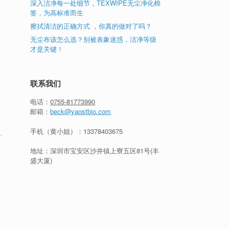
深入洁净每一处细节，TEXWIPE无尘净化棉
签，为高标准而生
擦拭清洁的正确方式 ，你真的做对了吗？
无尘布该怎么选？别被表象迷惑，洁净等级
才是关键！
联系我们
电话：
0755-81773990
邮箱：
beck@yaostbio.com
手机（黄小姐）：
13378403675
地址：深圳市宝安区沙井镇上寮五区81号(丰
盛大厦)