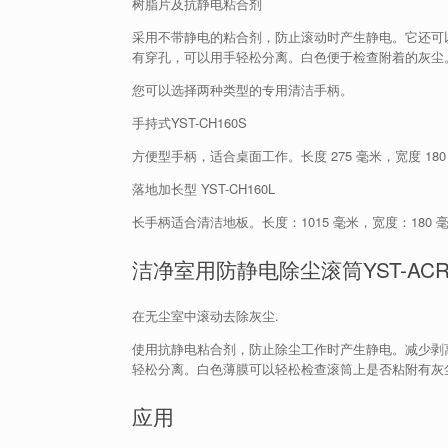
树脂片及抗静电粘合剂
采用不带静电的粘合剂，防止滚动时产生静电。
它还可
有穿孔，可以用手轻松分离。
白色便于检查附着的灰尘
您可以选择两种类型的专用清洁手柄。
手持式YST-CH160S
方便型手柄，适合桌面工作。
长度 275 毫米，宽度 18
落地加长型 YST-CH160L
长手柄适合清洁地板。
长度：1015 毫米，宽度：180
洁净室用防静电除尘滚筒YST-AC
在无尘室中滚动去除灰尘.
使用抗静电粘合剂，防止除尘工作时产生静电。
减少剥
轻松分离。
白色薄膜可以轻松检查滚筒上是否粘附有灰
应用