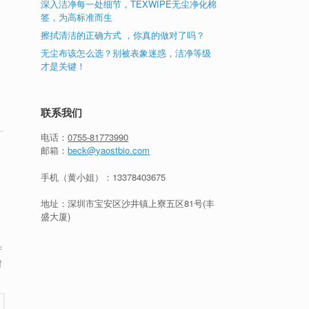
深入洁净每一处细节，TEXWIPE无尘净化棉
动
签，为高标准而生
擦拭清洁的正确方式 ，你真的做对了吗？
无尘布该怎么选？别被表象迷惑，洁净等级
才是关键！
联系我们
电话：
0755-81773990
邮箱：
beck@yaostbio.com
手机（黄小姐）：
13378403675
地址：深圳市宝安区沙井镇上寮五区81号(丰
盛大厦)
产
材