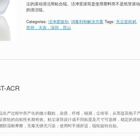
尘的滚动清洁用粘合辊。洁净室滚筒是使用塑料而不是纸管滚
的清洁辊。
Categories:
洁净度级别
,
消毒剂和解决方案
Tags:
无尘室耗材
,
苏州，大连，深圳，昆山
-ACR
品生产过程中所产生的微小颗粒，杂质，纤维，铜屑，尘埃等，从而提高电子
证胶轮的自粘性长期有效。粘尘滚筒设计成不同粘度及尺寸可选择，稳定的原
潮防湿耐摩擦，无毒无锈无污染；使用时手感舒适，辊轮旋转自如。