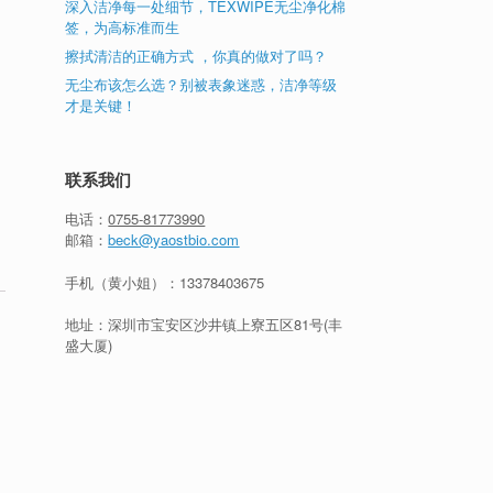
深入洁净每一处细节，TEXWIPE无尘净化棉
签，为高标准而生
擦拭清洁的正确方式 ，你真的做对了吗？
无尘布该怎么选？别被表象迷惑，洁净等级
才是关键！
联系我们
电话：
0755-81773990
邮箱：
beck@yaostbio.com
手机（黄小姐）：
13378403675
地址：深圳市宝安区沙井镇上寮五区81号(丰
盛大厦)