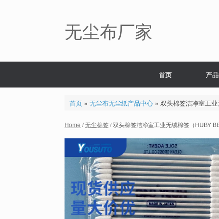
Skip
to
content
无尘布厂家
首页
产品
首页
»
无尘布无尘纸产品中心
»
双头棉签洁净室工业无绒
Home
/
无尘棉签
/ 双头棉签洁净室工业无绒棉签（HUBY BB