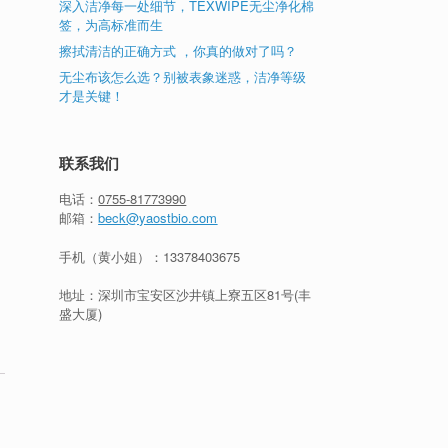
深入洁净每一处细节，TEXWIPE无尘净化棉
签，为高标准而生
擦拭清洁的正确方式 ，你真的做对了吗？
无尘布该怎么选？别被表象迷惑，洁净等级
才是关键！
联系我们
电话：
0755-81773990
邮箱：
beck@yaostbio.com
手机（黄小姐）：
13378403675
地址：深圳市宝安区沙井镇上寮五区81号(丰
盛大厦)