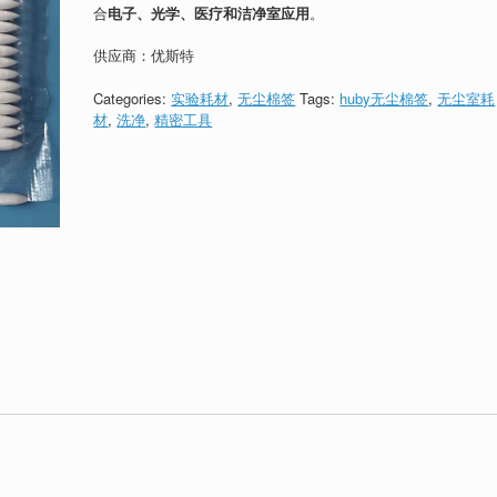
合
电子、光学、医疗和洁净室应用
。
供应商：优斯特
Categories:
实验耗材
,
无尘棉签
Tags:
huby无尘棉签
,
无尘室耗
材
,
洗净
,
精密工具