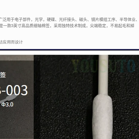
 广泛用于电子部件，光学，硬碟、光纤接头、磁头、镜片模组工序、半导体业
 -003是一款3英寸高品质细轴棉签，采用独特技术制成，尖端稳定，不易起毛和掉
洁应用而设计