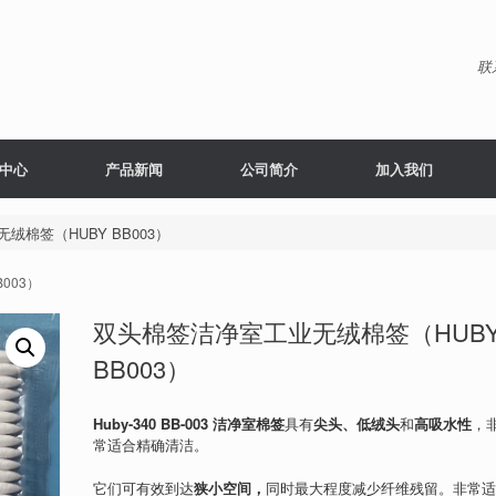
联
中心
产品新闻
公司简介
加入我们
棉签（HUBY BB003）
003）
双头棉签洁净室工业无绒棉签（HUB
BB003）
Huby-340 BB-003 洁净室棉签
具有
尖头、低绒头
和
高吸水性
，
常适合精确清洁。
它们可有效到达
狭小空间，
同时最大程度减少纤维残留。非常