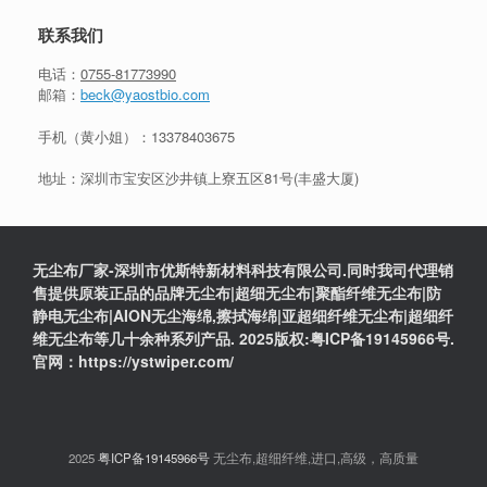
联系我们
电话：
0755-81773990
邮箱：
beck@yaostbio.com
手机（黄小姐）：
13378403675
地址：深圳市宝安区沙井镇上寮五区81号(丰盛大厦)
无尘布厂家-深圳市优斯特新材料科技有限公司.同时我司代理销
售提供原装正品的品牌无尘布|超细无尘布|聚酯纤维无尘布|防
静电无尘布|AION无尘海绵,擦拭海绵|亚超细纤维无尘布|超细纤
维无尘布等几十余种系列产品. 2025版权:粤ICP备19145966号.
官网：https://ystwiper.com/
2025
粤ICP备19145966号
无尘布,超细纤维,进口,高级，高质量