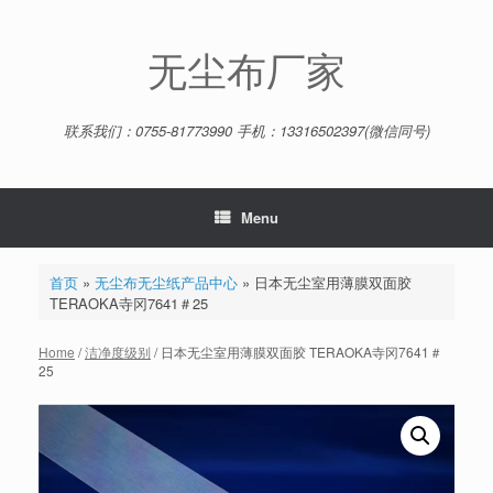
Skip
to
content
无尘布厂家
联系我们：0755-81773990 手机：13316502397(微信同号)
Menu
首页
»
无尘布无尘纸产品中心
»
日本无尘室用薄膜双面胶
TERAOKA寺冈7641＃25
Home
/
洁净度级别
/ 日本无尘室用薄膜双面胶 TERAOKA寺冈7641＃
25