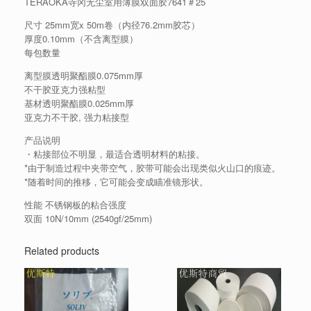
TERAOKA寺冈无尘室用薄膜双面胶7641＃25
尺寸 25mm宽x 50m卷（内径76.2mm胶芯）
厚度0.10mm（不含离型膜）
每包数量
离型膜透明聚酯膜0.075mm厚
不干胶亚克力强粘型
基材透明聚酯膜0.025mm厚
亚克力不干胶, 强力粘接型
产品说明
・粘接部位不明显，最适合透明材料的粘接。
*由于制造过程中夹带空气，胶带可能会出现类似火山口的痕迹。
*随着时间的推移，它可能会变成瞄准镜形状。
性能 不锈钢板的粘合强度
双面 10N/10mm (2540gf/25mm)
Related products