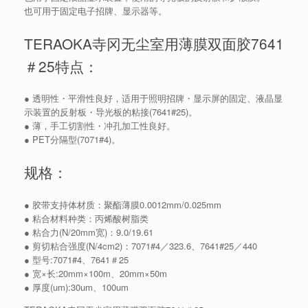
也可用于固定电子招牌、显示器等。
TERAOKA寺冈无尘室用薄膜双面胶7641
＃25特点：
● 透明性・平滑性良好，适用于照明招牌・显示屏的固定、液晶显
示装置的反射板・导光板的粘接(7641#25)。
● 薄，手工切割性・冲孔加工性良好。
● PET分隔型(7071#4)。
规格：
● 胶带支持体材质：聚酯薄膜0.0012mm/0.025mm
● 粘合材料种类：丙烯酸树脂类
● 粘合力(N/20mm宽)：9.0/19.61
● 剪切粘合强度(N/4cm2)：7071#4／323.6、7641#25／440
● 型号:7071#4、7641＃25
● 宽×长:20mm×100m、20mm×50m
● 厚度(um):30um、100um