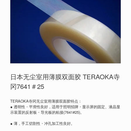
日本无尘室用薄膜双面胶 TERAOKA寺
冈7641＃25
TERAOKA寺冈无尘室用薄膜双面胶特点：
● 透明性・平滑性良好，适用于照明招牌・显示屏的固定、液晶显
示装置的反射板・导光板的粘接(7641#25)。
● 薄，手工切割性・冲孔加工性良好。