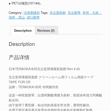
● PET分隔型(7071#4)。
Category:
洁净度级别
Tags:
无尘室耗材
,
无尘胶带
,
苏州，大连，
深圳，昆山
,
进口胶带
Description
Reviews (0)
Description
产品详情
日本TERAOKA寺冈无尘室用薄膜双面胶7641＃25
无尘室用薄膜双面胶 クリーンルーム用フィルム両面テープ
TAPE FOR CR
品牌：TERAOKA/寺冈 寺岡製作所
这是一种双面胶带，以透明聚酯薄膜为基材，双面涂有强力丙烯酸
粘合剂。
由于使用了离型膜，粘合剂的表面非常光滑，透明性极佳。
也用于固定液晶显示装置中使用的导光板的反射膜和扩散膜。