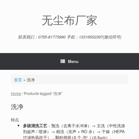
Skip
to
content
无尘布厂家
联系我们：0755-81773990 手机：13316502397(微信同号)
Menu
首页
»
洗净
Home
/ Products tagged “洗净”
洗净
特点
多级清洗工艺
：预洗（去离子水冲淋）→ 主洗（中性洗涤
剂超声 / 喷淋）→ 精洗（兆声 + RO 水）→ 干燥（HEPA
过滤热风吹干），颗粒残留≤5 个 /ft²（≥0.5μm）。