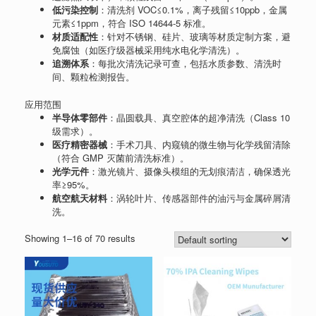
低污染控制
：清洗剂 VOC≤0.1%，离子残留≤10ppb，金属
元素≤1ppm，符合 ISO 14644-5 标准。
材质适配性
：针对不锈钢、硅片、玻璃等材质定制方案，避
免腐蚀（如医疗级器械采用纯水电化学清洗）。
追溯体系
：每批次清洗记录可查，包括水质参数、清洗时
间、颗粒检测报告。
应用范围
半导体零部件
：晶圆载具、真空腔体的超净清洗（Class 10
级需求）。
医疗精密器械
：手术刀具、内窥镜的微生物与化学残留清除
（符合 GMP 灭菌前清洗标准）。
光学元件
：激光镜片、摄像头模组的无划痕清洁，确保透光
率≥95%。
航空航天材料
：涡轮叶片、传感器部件的油污与金属碎屑清
洗。
Showing 1–16 of 70 results