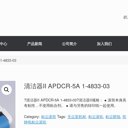
联
中心
产品新闻
公司简介
加入我们
-4833-03
清洁器II APDCR-5A 1-4833-03
?清洁器II APDCR-5A 1-4833-03?清洁器II规格： ● 滚筒本身具
有粘性，不使用粘合剂。 ● 请与另售的转印纸一起使用。
Category:
粘尘滚筒
Tags:
无尘室耗材
,
粘尘滚轮
,
粘尘胶辊
,
防
静电粘尘滚轮