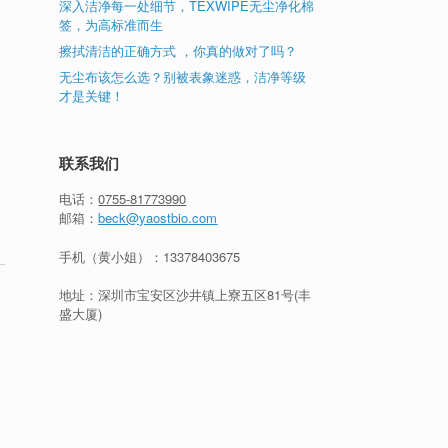
深入洁净每一处细节，TEXWIPE无尘净化棉
签，为高标准而生
擦拭清洁的正确方式 ，你真的做对了吗？
无尘布该怎么选？别被表象迷惑，洁净等级
才是关键！
联系我们
电话：
0755-81773990
邮箱：
beck@yaostbio.com
手机（黄小姐）：
13378403675
地址：深圳市宝安区沙井镇上寮五区81号(丰
盛大厦)