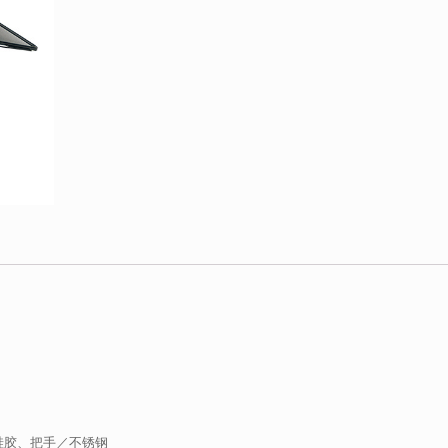
硅胶、把手／不锈钢