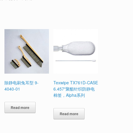
除静电刷兔耳型 9-
Texwipe TX761D-CASE
4040-01
6.457″聚酯针织防静电
棉签，Alpha系列
Read more
Read more