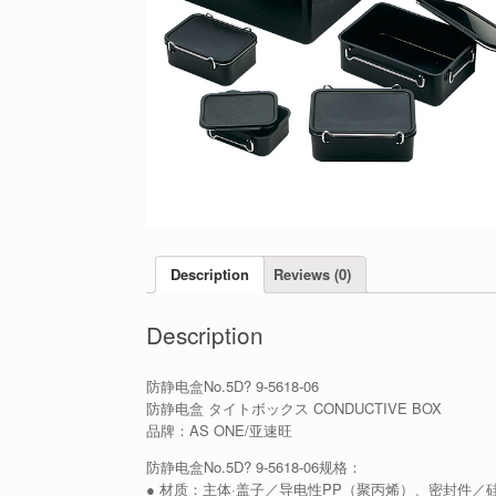
Description
Reviews (0)
Description
防静电盒No.5D? 9-5618-06
防静电盒 タイトボックス CONDUCTIVE BOX
品牌：AS ONE/亚速旺
防静电盒No.5D? 9-5618-06规格：
● 材质：主体·盖子／导电性PP（聚丙烯）、密封件／