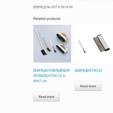
防静电盒No.5D? 9-5618-06
Related products
除静电刷(印刷电路板焊
除静电刷STAC33
球消除刷)STAC16 9-
5657-04
Read more
Read more