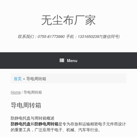
Skip
to
content
无尘布厂家
联系我们：0755-81773990 手机：13316502397(微信同号)
Menu
首页
»
导电周转箱
Home
/ 导电周转箱
导电周转箱
防静电托盘与周转箱概述
防静电托盘
和
防静电周转箱
是专为存放和运输精密电子元件而设计
的重要工具，广泛应用于电子、机械、汽车等行业。