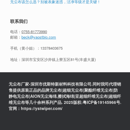
无尘布该怎么选？别被表象迷惑，洁净等级才是关键！
联系我们
电话：
0755-81773990
邮箱：
beck@yaostbio.com
手机（黄小姐）：
13378403675
地址：深圳市宝安区沙井镇上寮五区81号(丰盛大厦)
无尘布厂家-深圳市优斯特新材料科技有限公司.同时我司代理销
售提供原装正品的品牌无尘布|超细无尘布|聚酯纤维无尘布|防
静电无尘布|AION无尘海绵,擦拭海绵|亚超细纤维无尘布|超细纤
维无尘布等几十余种系列产品. 2025版权:粤ICP备19145966号.
官网：https://ystwiper.com/