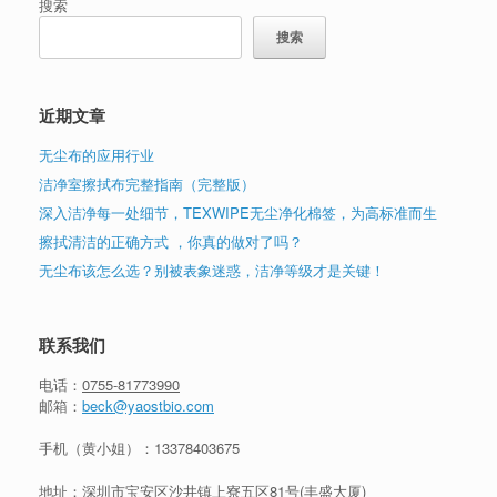
搜索
搜索
近期文章
无尘布的应用行业
洁净室擦拭布完整指南（完整版）
深入洁净每一处细节，TEXWIPE无尘净化棉签，为高标准而生
擦拭清洁的正确方式 ，你真的做对了吗？
无尘布该怎么选？别被表象迷惑，洁净等级才是关键！
联系我们
电话：
0755-81773990
邮箱：
beck@yaostbio.com
手机（黄小姐）：
13378403675
地址：深圳市宝安区沙井镇上寮五区81号(丰盛大厦)