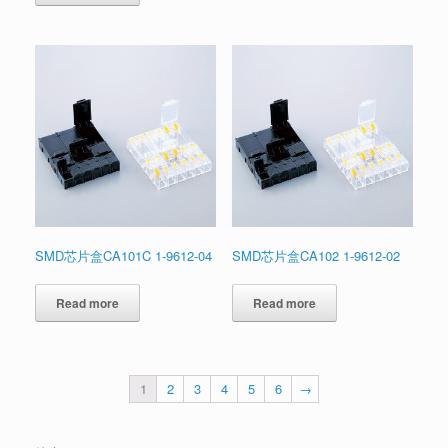
SMD芯片盒CA101C 1-9612-04
SMD芯片盒CA102 1-9612-02
Read more
Read more
1
2
3
4
5
6
→