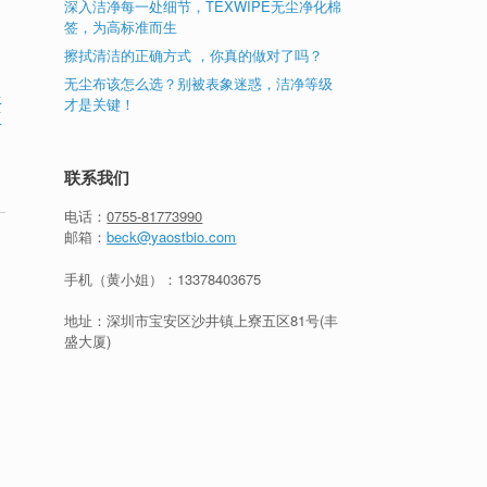
深入洁净每一处细节，TEXWIPE无尘净化棉
签，为高标准而生
擦拭清洁的正确方式 ，你真的做对了吗？
无尘布该怎么选？别被表象迷惑，洁净等级
净
才是关键！
百
联系我们
电话：
0755-81773990
邮箱：
beck@yaostbio.com
手机（黄小姐）：
13378403675
地址：深圳市宝安区沙井镇上寮五区81号(丰
盛大厦)