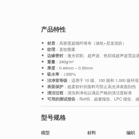
产品特性
材质
：高密度超细纤维布（涤纶+尼龙混纺）
纹理
：直纹图案
边缘密封
：激光切割、超声波、热切或超声波宽边
重量
：240g/m²
厚度
：0.44mm – 0.50mm
吸水率
：≥300%
洁净室等级
：适用于 10 级、100 级和 1,000 级环境
表面保护
：超柔软针织面料可防止高光泽表面刮伤
清洁过程
：清洗和净化以满足严格的清洁度标准
可用的测试报告
：RoHS、卤素报告、LPC 报告
型号规格
模型
材料
编织