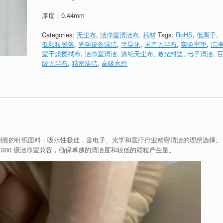
厚度：0.44mm
Categories:
无尘布
,
洁净室清洁布
,
耗材
Tags:
RoHS
,
低离子
,
低颗粒脱落
,
光学设备清洁
,
半导体
,
国产无尘布
,
实验室垫
,
洁
室干燥擦拭布
,
洁净室清洁
,
涤纶无尘布
,
激光封边
,
电子清洁
,
级无尘布
,
精密清洁
,
高吸水性
、无划痕的针织面料，吸水性极佳，是电子、光学和医疗行业精密清洁的理想选择。
0-1,000 级洁净室兼容，确保卓越的清洁度和较低的颗粒产生量。