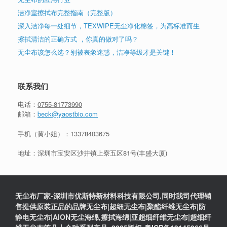
洁净室擦拭布完整指南（完整版）
深入洁净每一处细节，TEXWIPE无尘净化棉签，为高标准而生
擦拭清洁的正确方式 ，你真的做对了吗？
无尘布该怎么选？别被表象迷惑，洁净等级才是关键！
联系我们
电话：
0755-81773990
邮箱：
beck@yaostbio.com
手机（黄小姐）：
13378403675
地址：深圳市宝安区沙井镇上寮五区81号(丰盛大厦)
无尘布厂家-深圳市优斯特新材料科技有限公司.同时我司代理销
售提供原装正品的品牌无尘布|超细无尘布|聚酯纤维无尘布|防
静电无尘布|AION无尘海绵,擦拭海绵|亚超细纤维无尘布|超细纤