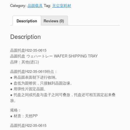
Category:
晶圆载具
Tag:
无尘室耗材
Description
Reviews (0)
Description
晶圆托盘H22-35-0615
晶圆托盘 ウェハートレー WAFER SHIPPING TRAY
品牌：其他(进口)
晶圆托盘H22-35-0615特点：
● 将晶圆表面朝下进行收纳。
● 盘低为圆锥状，只接触到晶圆边缘。
● 用弹性片固定晶圆。
● 托盘之间或托盘与盖子之间可叠放，托盘还可相互固定起来叠
放。
规格：
● 材质：天然PP
晶圆托盘H22-35-0615