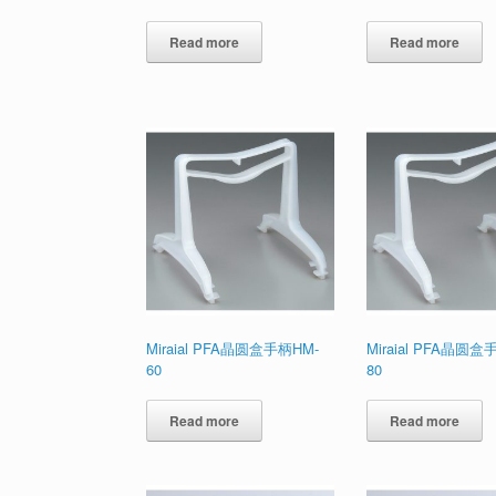
Read more
Read more
Miraial PFA晶圆盒手柄HM-
Miraial PFA晶圆盒
60
80
Read more
Read more