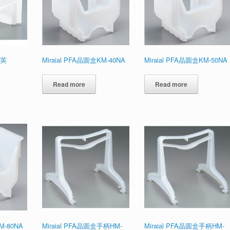
4英
Miraial PFA晶圆盒KM-40NA
Miraial PFA晶圆盒KM-50NA
Read more
Read more
M-80NA
Miraial PFA晶圆盒手柄HM-
Miraial PFA晶圆盒手柄HM-