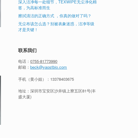
深入洁净每一处细节，TEXWIPE无尘净化棉
签，为高标准而生
擦拭清洁的正确方式 ，你真的做对了吗？
无尘布该怎么选？别被表象迷惑，洁净等级
才是关键！
联系我们
电话：
0755-81773990
邮箱：
beck@yaostbio.com
手机（黄小姐）：
13378403675
地址：深圳市宝安区沙井镇上寮五区81号(丰
盛大厦)