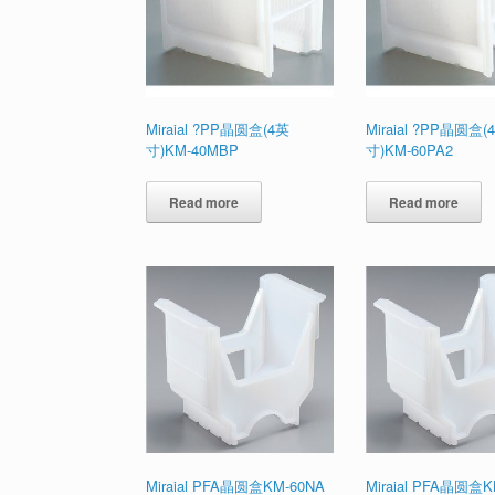
Miraial ?PP晶圆盒(4英
Miraial ?PP晶圆盒(
寸)KM-40MBP
寸)KM-60PA2
Read more
Read more
Miraial PFA晶圆盒KM-60NA
Miraial PFA晶圆盒K