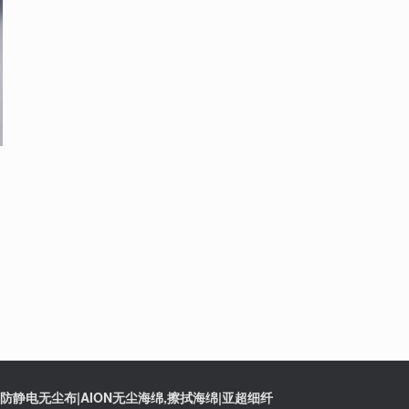
静电无尘布|AION无尘海绵,擦拭海绵|亚超细纤