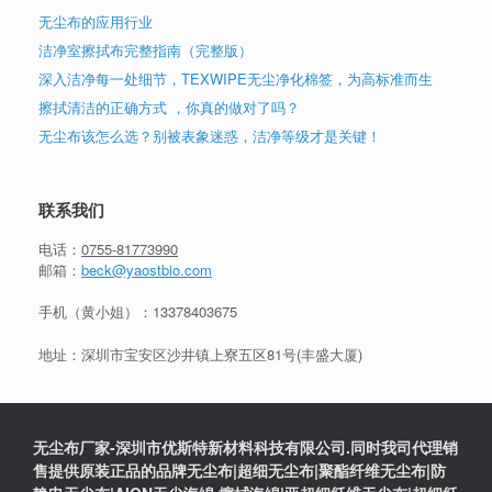
无尘布的应用行业
洁净室擦拭布完整指南（完整版）
深入洁净每一处细节，TEXWIPE无尘净化棉签，为高标准而生
擦拭清洁的正确方式 ，你真的做对了吗？
无尘布该怎么选？别被表象迷惑，洁净等级才是关键！
联系我们
电话：
0755-81773990
邮箱：
beck@yaostbio.com
手机（黄小姐）：
13378403675
地址：深圳市宝安区沙井镇上寮五区81号(丰盛大厦)
无尘布厂家-深圳市优斯特新材料科技有限公司.同时我司代理销
售提供原装正品的品牌无尘布|超细无尘布|聚酯纤维无尘布|防