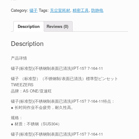
Category:
镊子
Tags:
无尘室耗材
,
精密工具
,
防静电
Description
Reviews (0)
Description
产品详情
镊子(标准型)(不锈钢制表面已清洗)IPT-15? 7-164-11
镊子 （标准型）（不锈钢制/表面已清洗）標準型ピンセット
TWEEZERS
品牌：AS ONE/亚速旺
镊子(标准型)(不锈钢制表面已清洗)IPT-15? 7-164-11特点：
● 长时间作业不会疲劳，耐久性高。
规格：
● 材质：不锈钢（SUS304）
镊子(标准型)(不锈钢制表面已清洗)IPT-15? 7-164-11