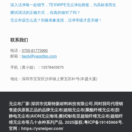
深入洁净每一处细节，TEXWIPE无尘净化棉签，为高标准而生
擦拭清洁的正确方式 ，你真的做对了吗？
无尘布该怎么选？别被表象迷惑，洁净等级才是关键！
联系我们
电话：
0755-81773990
邮箱：
beck@yaostbio.com
手机（黄小姐）：
13378403675
地址：深圳市宝安区沙井镇上寮五区81号(丰盛大厦)
无尘布厂家-深圳市优斯特新材料科技有限公司.同时我司代理销
售提供原装正品的品牌无尘布|超细无尘布|聚酯纤维无尘布|防
静电无尘布|AION无尘海绵,擦拭海绵|亚超细纤维无尘布|超细纤
维无尘布等几十余种系列产品. 2025版权:粤ICP备19145966号.
官网：https://ystwiper.com/