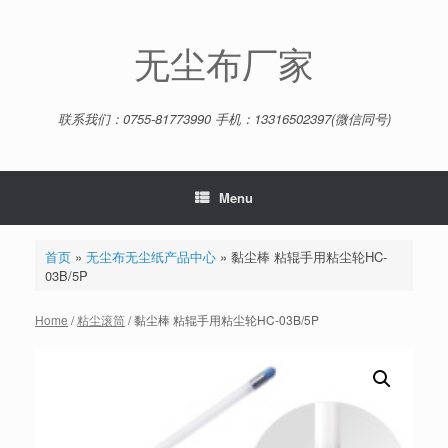
Skip
to
content
无尘布厂家
联系我们：0755-81773990 手机：13316502397(微信同号)
Menu
首页
»
无尘布无尘纸产品中心
»
黏尘棒 粘辊手用粘尘轮HC-
03B/5P
Home
/
粘尘滚筒
/ 黏尘棒 粘辊手用粘尘轮HC-03B/5P