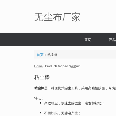
Skip
to
content
无尘布厂家
首页
产品
首页
»
粘尘棒
Home
/ Products tagged “粘尘棒”
粘尘棒
粘尘棒
是一种便携式除尘工具，采用高粘性胶面，专为
特点：
高效粘尘，快速去除微尘、毛发和颗粒；
不留胶痕，无静电产生；