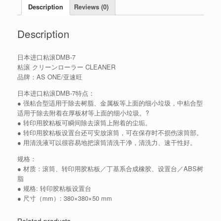
Description
Reviews (0)
Description
日本进口粘滚DMB-7
粘滚 クリーンローラー CLEANER
品牌：AS ONE/亚速旺
日本进口粘滚DMB-7特点：
● 强粘合型适用于除去树脂、金属板等上面的细小垃圾，中粘合型
适用于除去附着在厚板材等上面的细小垃圾。?
● 转印用胶粘板可瞬间除去滚筒上附着的尘垢。
● 转印用胶粘板设置台还可安放滚筒，可在保存时不损伤滚筒部。
● 用清洗液可以很容易地把滚筒清洗干净，清洗力、速干性好。
规格：
● 材质：滚筒、转印用胶粘板／丁基系合成橡胶、设置台／ABS树
脂
● 规格: 转印胶粘板设置台
● 尺寸（mm）: 380×380×50 mm
Related products