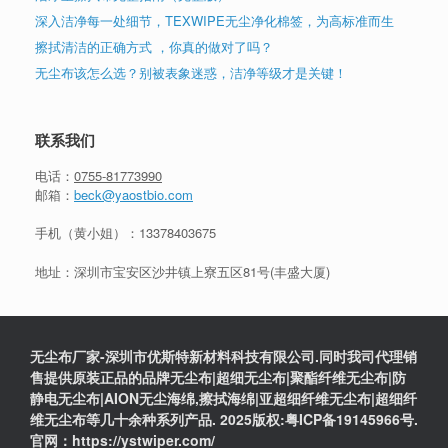
深入洁净每一处细节，TEXWIPE无尘净化棉签，为高标准而生
擦拭清洁的正确方式 ，你真的做对了吗？
无尘布该怎么选？别被表象迷惑，洁净等级才是关键！
联系我们
电话：
0755-81773990
邮箱：
beck@yaostbio.com
手机（黄小姐）：
13378403675
地址：深圳市宝安区沙井镇上寮五区81号(丰盛大厦)
无尘布厂家-深圳市优斯特新材料科技有限公司.同时我司代理销
售提供原装正品的品牌无尘布|超细无尘布|聚酯纤维无尘布|防
静电无尘布|AION无尘海绵,擦拭海绵|亚超细纤维无尘布|超细纤
维无尘布等几十余种系列产品. 2025版权:粤ICP备19145966号.
官网：https://ystwiper.com/