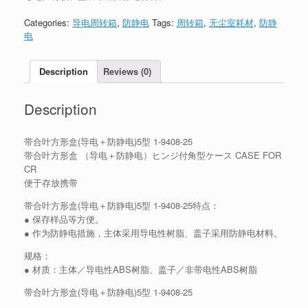
Categories:
导电周转箱
,
防静电
Tags:
周转箱
,
无尘室耗材
,
防静
电
Description
Reviews (0)
Description
带合叶方形盒(导电＋防静电)5型 1-9408-25
带合叶方形盒 （导电＋防静电）ヒンジ付角型ケース CASE FOR
CR
便于存放携带
带合叶方形盒(导电＋防静电)5型 1-9408-25特点：
● 保存样品等方便。
● 作为防静电措施，主体采用导电性树脂、盖子采用防静电材料。
规格：
● 材质：主体／导电性ABS树脂、盖子／非带电性ABS树脂
带合叶方形盒(导电＋防静电)5型 1-9408-25