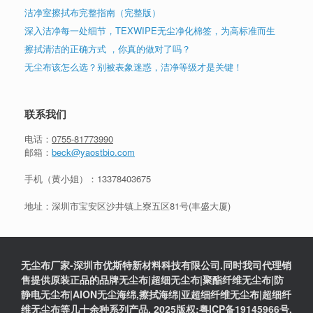
洁净室擦拭布完整指南（完整版）
深入洁净每一处细节，TEXWIPE无尘净化棉签，为高标准而生
擦拭清洁的正确方式 ，你真的做对了吗？
无尘布该怎么选？别被表象迷惑，洁净等级才是关键！
联系我们
电话：
0755-81773990
邮箱：
beck@yaostbio.com
手机（黄小姐）：
13378403675
地址：深圳市宝安区沙井镇上寮五区81号(丰盛大厦)
无尘布厂家-深圳市优斯特新材料科技有限公司.同时我司代理销
售提供原装正品的品牌无尘布|超细无尘布|聚酯纤维无尘布|防
静电无尘布|AION无尘海绵,擦拭海绵|亚超细纤维无尘布|超细纤
维无尘布等几十余种系列产品. 2025版权:粤ICP备19145966号.