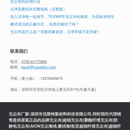
无尘布的应用行业
洁净室擦拭布完整指南（完整版）
深入洁净每一处细节，TEXWIPE无尘净化棉签，为高标准而生
擦拭清洁的正确方式 ，你真的做对了吗？
无尘布该怎么选？别被表象迷惑，洁净等级才是关键！
联系我们
电话：
0755-81773990
邮箱：
beck@yaostbio.com
手机（黄小姐）：
13378403675
地址：深圳市宝安区沙井镇上寮五区81号(丰盛大厦)
无尘布厂家-深圳市优斯特新材料科技有限公司.同时我司代理销
售提供原装正品的品牌无尘布|超细无尘布|聚酯纤维无尘布|防
静电无尘布|AION无尘海绵,擦拭海绵|亚超细纤维无尘布|超细纤