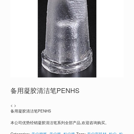
备用凝胶清洁笔PENHS
< >
备用凝胶清洁笔PENHS
本公司优势经销凝胶清洁笔系列全部产品,欢迎咨询购买。
Categories:
无尘棉签
,
无尘笔
,
粘尘棒
Tags:
无尘室耗材
,
粘尘
,
粘