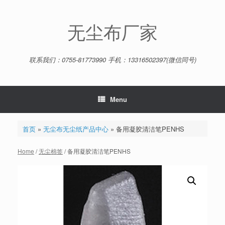
Skip
to
content
无尘布厂家
联系我们：0755-81773990 手机：13316502397(微信同号)
Menu
首页
»
无尘布无尘纸产品中心
»
备用凝胶清洁笔PENHS
Home
/
无尘棉签
/ 备用凝胶清洁笔PENHS