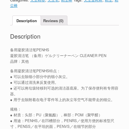
尘棒
Description
Reviews (0)
Description
备用凝胶清洁笔PENHS
凝胶清洁笔 （备用）ゲルクリーナーペン CLEANER PEN
品牌：其他
备用凝胶清洁笔PENHS特点：
● 可以去除细小部分中的细小灰尘。
● 可以通过清洗来反复使用。
● 还可以将垃圾转移到可选的清洁器底座。为了保存便利有专用容
器。
● 用于去除附着在电子零件等上的灰尘等空气不能带走的细尘。
规格：
● 材质：头部：PU（聚氨酯），棒部：POM（聚甲醛）
● 用途：PENHS／在凹槽部分，PENRS／使用方便的标准型尺
寸，PENSS／在平坦的面，PENVS／在细节的部分