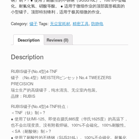
化。耐氟化氢、硝酸等酸。 ● 适用于微细作业的顶部圆形截面的
小型镊子。顶部特别锋利，适用于极其细微的作业。
Category:
镊子
Tags:
无尘室耗材
,
精密工具
,
防静电
Description
Reviews (0)
Description
RUBIS镊子(No.4型)4-TNF
镊子 （No.4型）MEISTERピンセットNo.4 TWEEZERS
PRECISION
瑞士生产的高级镊子，纯水清洗、无尘室内包装。
品牌：RUBIS
RUBIS镊子(No.4型)4-TNF特点：
＜TNF（钛）制＞?
● 使用了钛IMI-125。即使在摄氏885度（华氏1625度）的高温下，
也不会出现变质。没有附着焊锡。100%不会磁化。100%耐酸性。
＜SA（耐酸钢）制＞?
● 使用了耐酸性的不锈钢（SUS316L）。100%不会磁化。耐氟化