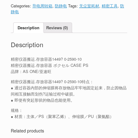
Categories:
导电周转箱
,
防静电
Tags:
无尘室耗材
,
精密工具
,
防
静电
Description
Reviews (0)
Description
精密仪器搬运.存放容器1449? 0-2590-10
精密仪器搬运.存放容器 ボクセル CASE PS
品牌：AS ONE/亚速旺
精密仪器搬运.存放容器1449? 0-2590-10特点：
● 通过容器内部的伸缩膜将存放物品牢牢地固定起来，防止因物品
间相互接触而划伤?运输过程中破损。
● 即使有突起形状的物品也能使用。
规格：
● 材质：主体／PS（聚苯乙烯）、伸缩膜／PU（聚氨酯）
Related products