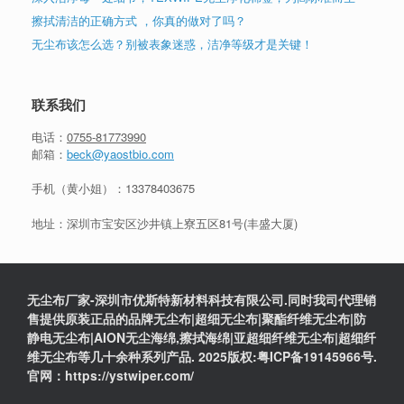
擦拭清洁的正确方式 ，你真的做对了吗？
无尘布该怎么选？别被表象迷惑，洁净等级才是关键！
联系我们
电话：
0755-81773990
邮箱：
beck@yaostbio.com
手机（黄小姐）：
13378403675
地址：深圳市宝安区沙井镇上寮五区81号(丰盛大厦)
无尘布厂家-深圳市优斯特新材料科技有限公司.同时我司代理销
售提供原装正品的品牌无尘布|超细无尘布|聚酯纤维无尘布|防
静电无尘布|AION无尘海绵,擦拭海绵|亚超细纤维无尘布|超细纤
维无尘布等几十余种系列产品. 2025版权:粤ICP备19145966号.
官网：https://ystwiper.com/