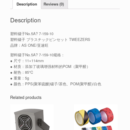
Description
Reviews (0)
Description
塑料镊子No.5A? 7-159-10
塑料镊子 プラスチックピンセット TWEEZERS
品牌：AS ONE/亚速旺
塑料镊子No.5A? 7-159-10规格：
● 尺寸：11×114mm
● 材质：添加了玻璃增强材料的POM（聚甲醛）
● 耐热：85℃
● 重量：5g
● 颜色：PPS(聚苯硫醚)镊子/茶色、POM(聚甲醛)/白色
Related products