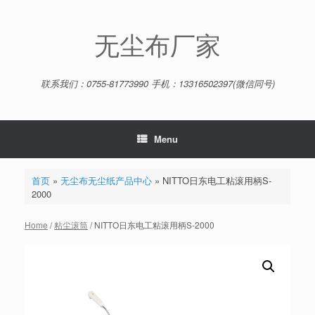
Skip
to
content
无尘布厂家
联系我们：0755-81773990 手机：13316502397(微信同号)
Menu
首页
»
无尘布无尘纸产品中心
»
NITTO日东电工粘滚用柄S-
2000
Home
/
粘尘滚筒
/ NITTO日东电工粘滚用柄S-2000