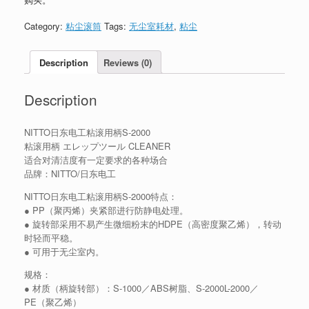
Category:
粘尘滚筒
Tags:
无尘室耗材
,
粘尘
Description
Reviews (0)
Description
NITTO日东电工粘滚用柄S-2000
粘滚用柄 エレップツール CLEANER
适合对清洁度有一定要求的各种场合
品牌：NITTO/日东电工
NITTO日东电工粘滚用柄S-2000特点：
● PP（聚丙烯）夹紧部进行防静电处理。
● 旋转部采用不易产生微细粉末的HDPE（高密度聚乙烯），转动
时轻而平稳。
● 可用于无尘室内。
规格：
● 材质（柄旋转部）：S-1000／ABS树脂、S-2000L-2000／
PE（聚乙烯）