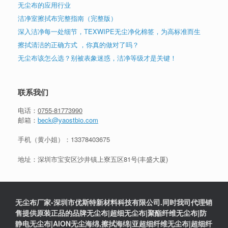
无尘布的应用行业
洁净室擦拭布完整指南（完整版）
深入洁净每一处细节，TEXWIPE无尘净化棉签，为高标准而生
擦拭清洁的正确方式 ，你真的做对了吗？
无尘布该怎么选？别被表象迷惑，洁净等级才是关键！
联系我们
电话：
0755-81773990
邮箱：
beck@yaostbio.com
手机（黄小姐）：
13378403675
地址：深圳市宝安区沙井镇上寮五区81号(丰盛大厦)
无尘布厂家-深圳市优斯特新材料科技有限公司.同时我司代理销
售提供原装正品的品牌无尘布|超细无尘布|聚酯纤维无尘布|防
静电无尘布|AION无尘海绵,擦拭海绵|亚超细纤维无尘布|超细纤