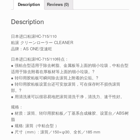
Description
Reviews (0)
Description
日本进口粘滚HC-715/110
粘滚 クリーンローラー CLEANER
品牌：AS ONE/亚速旺
日本进口粘滚HC-715/110特点：
● 强粘合型适用于除去树脂、金属板等上面的细小垃圾，中粘合型
适用于除去附着在厚板材等上面的细小垃圾。?
● 转印用胶粘板可瞬间除去滚筒上附着的尘垢。?
● 转印用胶粘板设置台还可安放滚筒，可在保存时不损伤滚筒
部。?
● 用清洗液可以很容易地把滚筒清洗干净，清洗力、速干性好。
规格：
● 材质：滚筒、转印用胶粘板／丁基系合成橡胶、设置台／ABS树
脂
● 规格: 滚筒（中粘合型 ）
● 尺寸（mm）: 滚筒／150×φ30、全长／185 mm