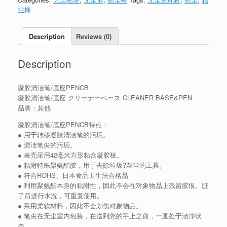
尘棒
Description
Reviews (0)
Description
凝胶清洁笔/底座PENCB
凝胶清洁笔/底座 クリーナーベース CLEANER BASE&PEN
品牌：其他
凝胶清洁笔/底座PENCB特点：
● 用于转移凝胶清洁笔的污垢。
● 清洁笔尖的污垢。
● 表壳采用42毫米方形粘合凝胶板。
● 粘附特殊聚氨酯胶，用于去除垃圾?灰尘的工具。
● 符合ROHS、日本食品卫生法合格品
● 利用聚氨酯本身的粘附性，因此不会在对象物品上残留胶痕。脏
了后进行水洗，可重复使用。
● 采用柔软材料，因此不会划伤对象物品。
● 笔尖在无尘室内包装，在送到您的手上之前，一直处于洁净状
态。