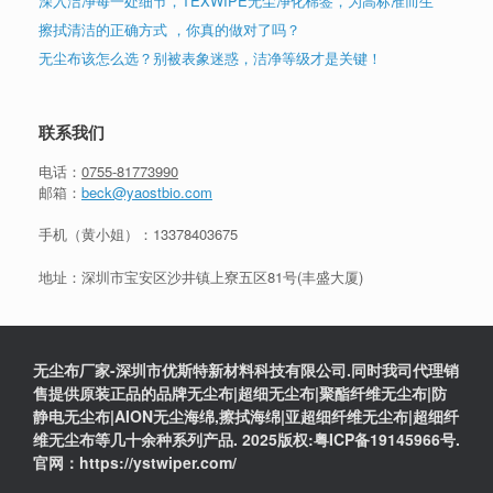
深入洁净每一处细节，TEXWIPE无尘净化棉签，为高标准而生
擦拭清洁的正确方式 ，你真的做对了吗？
无尘布该怎么选？别被表象迷惑，洁净等级才是关键！
联系我们
电话：
0755-81773990
邮箱：
beck@yaostbio.com
手机（黄小姐）：
13378403675
地址：深圳市宝安区沙井镇上寮五区81号(丰盛大厦)
无尘布厂家-深圳市优斯特新材料科技有限公司.同时我司代理销
售提供原装正品的品牌无尘布|超细无尘布|聚酯纤维无尘布|防
静电无尘布|AION无尘海绵,擦拭海绵|亚超细纤维无尘布|超细纤
维无尘布等几十余种系列产品. 2025版权:粤ICP备19145966号.
官网：https://ystwiper.com/