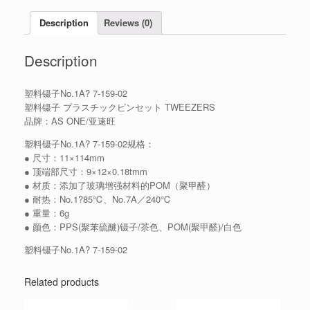
Description
Reviews (0)
Description
塑料镊子No.1A? 7-159-02
塑料镊子 プラスチックピンセット TWEEZERS
品牌：AS ONE/亚速旺
塑料镊子No.1A? 7-159-02规格：
● 尺寸：11×114mm
● 顶端部尺寸：9×12×0.18tmm
● 材质：添加了玻璃增强材料的POM（聚甲醛）
● 耐热：No.1?85℃、No.7A／240℃
● 重量：6g
● 颜色：PPS(聚苯硫醚)镊子/茶色、POM(聚甲醛)/白色
塑料镊子No.1A? 7-159-02
Related products