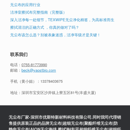
无尘布的应用行业
洁净室擦拭布完整指南（完整版）
深入洁净每一处细节，TEXWIPE无尘净化棉签，为高标准而生
擦拭清洁的正确方式 ，你真的做对了吗？
无尘布该怎么选？别被表象迷惑，洁净等级才是关键！
联系我们
电话：
0755-81773990
邮箱：
beck@yaostbio.com
手机（黄小姐）：
13378403675
地址：深圳市宝安区沙井镇上寮五区81号(丰盛大厦)
无尘布厂家-深圳市优斯特新材料科技有限公司.同时我司代理销
售提供原装正品的品牌无尘布|超细无尘布|聚酯纤维无尘布|防
静电无尘布|AION无尘海绵,擦拭海绵|亚超细纤维无尘布|超细纤