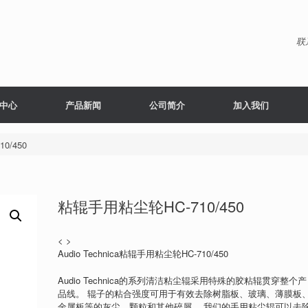
联
中心
产品新闻
公司简介
加入我们
0/450
粘辊手用粘尘轮HC-710/450
< >
Audio Technica粘辊手用粘尘轮HC-710/450
Audio Technica的系列清洁粘尘辊采用特殊的胶粘辊贯穿整个产
品线。 辊子的粘合强度可用于有效去除树脂板、玻璃、薄膜板
金属板等的灰尘、颗粒和其他碎屑。 我们的手用粘尘辊可以去