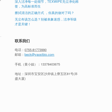
深入洁净每一处细节，TEXWIPE无尘净化棉
签，为高标准而生
擦拭清洁的正确方式 ，你真的做对了吗？
无尘布该怎么选？别被表象迷惑，洁净等级
才是关键！
联系我们
电话：
0755-81773990
邮箱：
beck@yaostbio.com
手机（黄小姐）：
13378403675
地址：深圳市宝安区沙井镇上寮五区81号(丰
盛大厦)