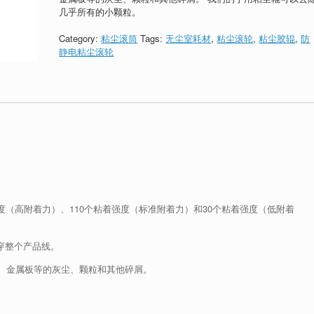
几乎所有的小颗粒。
Category:
粘尘滚筒
Tags:
无尘室耗材
,
粘尘滚轮
,
粘尘胶辊
,
防
静电粘尘滚轮
强度（高附着力）、110个粘着强度（标准附着力）和30个粘着强度（低附着
辊贯穿整个产品线。
、金属板等的灰尘、颗粒和其他碎屑。