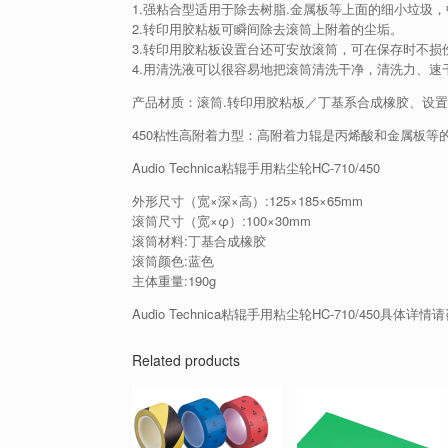
1.强粘合型适用于除去树脂.金属板等上面的细小垃圾
2.转印用胶粘板可瞬间除去滚筒上附着的尘垢。
3.转印用胶粘板设置台还可安放滚筒，可在保存时不损
4.用清洗液可以很容易地把滚筒清洗干净，清洗力、速
产品材质：滚筒.转印用胶粘板／丁基系合成橡胶、设置
450粘性高附着力型：高附着力辊是丙烯酸和金属板等
Audio Technica粘辊手用粘尘轮HC-710/450
外形尺寸（宽×深×高）:125×185×65mm
滚筒尺寸（宽×φ）:100×30mm
滚筒材料:丁基合成橡胶
滚筒颜色:蓝色
主体重量:190g
Audio Technica粘辊手用粘尘轮HC-710/450具体详
Related products