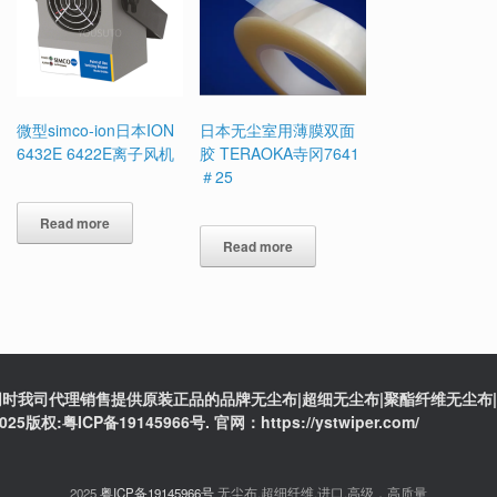
微型simco-ion日本ION
日本无尘室用薄膜双面
6432E 6422E离子风机
胶 TERAOKA寺冈7641
＃25
Read more
Read more
时我司代理销售提供原装正品的品牌无尘布|超细无尘布|聚酯纤维无尘布|防
ICP备19145966号. 官网：https://ystwiper.com/
2025
粤ICP备19145966号
无尘布,超细纤维,进口,高级，高质量